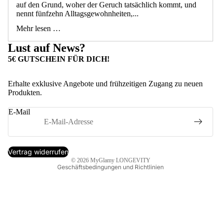
auf den Grund, woher der Geruch tatsächlich kommt, und
nennt fünfzehn Alltagsgewohnheiten,...
Mehr lesen …
Lust auf News?
5€ GUTSCHEIN FÜR DICH!
Erhalte exklusive Angebote und frühzeitigen Zugang zu neuen
Produkten.
Datenschutzerklärung
Widerrufsrecht
E-Mail
Kontaktinformationen
Impressum
AGB
Vertrag widerrufen
© 2026
MyGlamy LONGEVITY
Geschäftsbedingungen und Richtlinien