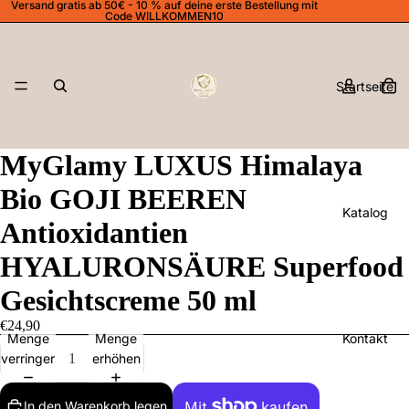
Versand gratis ab 50€ - 10 % auf deine erste Bestellung mit
Code WILLKOMMEN10
Startseite
MyGlamy LUXUS Himalaya
Bio GOJI BEEREN
Katalog
Antioxidantien
HYALURONSÄURE Superfood
Gesichtscreme 50 ml
€24,90
Kontakt
Menge
Menge
verringern
erhöhen
In den Warenkorb legen