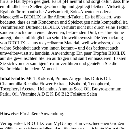
für alle Hauttypen geeignet. Es ist pH-neutral und sorgt dafür, dass Ihre
empfindlichsten Stellen geschmeidig und gepflegt bleiben. Vielseitig:
Egal ob für romantische Zweisamkeit, Solo-Abenteuer oder als
Massageöl – BIOILIX ist Ihr Allround-Talent. Es ist ölbasiert, was
bedeutet, dass es mit Kondomen und Spielzeugen nicht kompatibel ist.
Verführerisch Duftend: BIOILIX verführt nicht nur durch seine Textur,
sondern auch durch einen dezenten, betörenden Duft, der Ihre Sinne
anregt, ohne aufdringlich zu sein. Umweltbewusst: Die Verpackung
von BIOILIX ist aus recycelbarem Material, weil wir wissen, dass
wahre Schönheit auch von innen kommt – und das bedeutet auch,
umweltbewusst zu handeln. Anwendung: Ein paar Tropfen BIOILIX
auf die gewünschten Stellen auftragen und sanft einmassieren. Lassen
Sie sich von der samtigen Textur verführen und genießen Sie die
Natürlichkeit in jedem Moment.
Inhaltsstoffe
: MCT-Kokosöl, Prunus Amygdalus Dulcis Oil,
Chamomilla Recutita Flower Extract, Bisabolol, Tocopherol,
Tocopheryl Acetate, Helianthus Annuus Seed Oil, Butyrospermum
Parkii Oil, Vitamine A D E K B6 B12 Folsäure Selen
Hinweise
: Für äußere Anwendung.
Verfügbarkeit: BIOILIX von MyGlamy ist in verschiedenen Größen
erhältlich, um sicherzustellen, dass Sie immer das richtige Format für