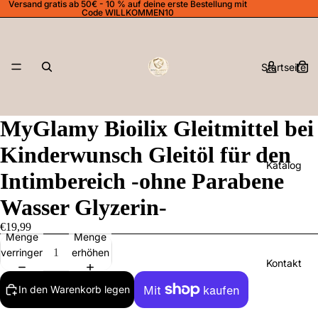
Versand gratis ab 50€ - 10 % auf deine erste Bestellung mit
Code WILLKOMMEN10
Startseite
MyGlamy Bioilix Gleitmittel bei
Kinderwunsch Gleitöl für den
Katalog
Intimbereich -ohne Parabene
Wasser Glyzerin-
€19,99
Menge
Menge
verringern
erhöhen
Kontakt
In den Warenkorb legen