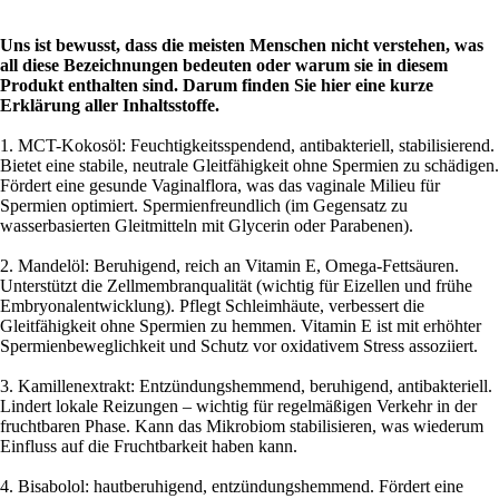
Uns ist bewusst, dass die meisten Menschen nicht verstehen, was
all diese Bezeichnungen bedeuten oder warum sie in diesem
Produkt enthalten sind. Darum finden Sie hier eine kurze
Erklärung aller Inhaltsstoffe.
1. MCT-Kokosöl: Feuchtigkeitsspendend, antibakteriell, stabilisierend.
Bietet eine stabile, neutrale Gleitfähigkeit ohne Spermien zu schädigen.
Fördert eine gesunde Vaginalflora, was das vaginale Milieu für
Spermien optimiert. Spermienfreundlich (im Gegensatz zu
wasserbasierten Gleitmitteln mit Glycerin oder Parabenen).
2. Mandelöl: Beruhigend, reich an Vitamin E, Omega-Fettsäuren.
Unterstützt die Zellmembranqualität (wichtig für Eizellen und frühe
Embryonalentwicklung). Pflegt Schleimhäute, verbessert die
Gleitfähigkeit ohne Spermien zu hemmen. Vitamin E ist mit erhöhter
Spermienbeweglichkeit und Schutz vor oxidativem Stress assoziiert.
3. Kamillenextrakt: Entzündungshemmend, beruhigend, antibakteriell.
Lindert lokale Reizungen – wichtig für regelmäßigen Verkehr in der
fruchtbaren Phase. Kann das Mikrobiom stabilisieren, was wiederum
Einfluss auf die Fruchtbarkeit haben kann.
4. Bisabolol: hautberuhigend, entzündungshemmend. Fördert eine