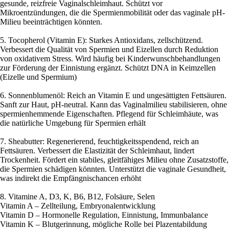
gesunde, reizfreie Vaginalschleimhaut. Schützt vor
Mikroentzündungen, die die Spermienmobilität oder das vaginale pH-
Milieu beeinträchtigen könnten.
5. Tocopherol (Vitamin E): Starkes Antioxidans, zellschützend.
Verbessert die Qualität von Spermien und Eizellen durch Reduktion
von oxidativem Stress. Wird häufig bei Kinderwunschbehandlungen
zur Förderung der Einnistung ergänzt. Schützt DNA in Keimzellen
(Eizelle und Spermium)
6. Sonnenblumenöl: Reich an Vitamin E und ungesättigten Fettsäuren.
Sanft zur Haut, pH-neutral. Kann das Vaginalmilieu stabilisieren, ohne
spermienhemmende Eigenschaften. Pflegend für Schleimhäute, was
die natürliche Umgebung für Spermien erhält
7. Sheabutter: Regenerierend, feuchtigkeitsspendend, reich an
Fettsäuren. Verbessert die Elastizität der Schleimhaut, lindert
Trockenheit. Fördert ein stabiles, gleitfähiges Milieu ohne Zusatzstoffe,
die Spermien schädigen könnten. Unterstützt die vaginale Gesundheit,
was indirekt die Empfängnischancen erhöht
8. Vitamine A, D3, K, B6, B12, Folsäure, Selen
Vitamin A – Zellteilung, Embryonalentwicklung
Vitamin D – Hormonelle Regulation, Einnistung, Immunbalance
Vitamin K – Blutgerinnung, mögliche Rolle bei Plazentabildung