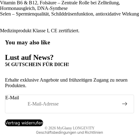
Vitamin B6 & B12, Folsäure – Zentrale Rolle bei Zellteilung,
Hormonausgleich, DNA-Synthese
Selen – Spermienqualität, Schilddrüsenfunktion, antioxidative Wirkung
Medizinprodukt Klasse I, CE zertifiziert.
You may also like
Lust auf News?
5€ GUTSCHEIN FÜR DICH!
Erhalte exklusive Angebote und frühzeitigen Zugang zu neuen
Produkten.
Datenschutzerklärung
Widerrufsrecht
E-Mail
Kontaktinformationen
Impressum
AGB
Vertrag widerrufen
© 2026
MyGlamy LONGEVITY
Geschäftsbedingungen und Richtlinien