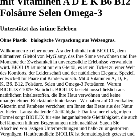
mit Vitaminen A D E K B6 B12
Folsäure Selen Omega-3
Unterstützt das intime Erleben
Ohne Plastik - biologische Verpackung aus Weizengras.
Willkommen zu einer neuen Ära der Intimität mit BIOILIX, dem
ultimativen Gleitöl von MyGlamy, das Ihre Sinne verwöhnen und Ihre
Momente der Zweisamkeit in unvergessliche Erlebnisse verwandeln
wird. BIOILIX ist nicht nur ein Gleitöl, es ist ein Ticket zu einer Welt
des Komforts, der Leidenschaft und der natürlichen Eleganz. Speziell
entwickelt für Paare mit Kinderwunsch. Mit 4 Vitaminen A, D, E,
K, B6, B12, Folsäure, Selen und Omega-3 Fettsäuren. Warum
BIOILIX? 100% Natürlich: BIOILIX besteht ausschließlich aus
natürlichen Inhaltsstoffen, die Ihre Haut verwöhnen und keine
unangenehmen Rückstände hinterlassen. Wir haben auf Chemikalien,
Glezerin und Parabene verzichtet, um Ihnen das Beste aus der Natur
zu bieten. Langanhaltende Gleitfähigkeit: Dank seiner einzigartigen
Formel sorgt BIOILIX für eine langanhaltende Gleitfähigkeit, die auch
bei längeren intimen Begegnungen nicht nachlässt. Sagen Sie
Abschied von lästigen Unterbrechungen und hallo zu ungestörtem
Vergnügen. Hautfreundlich: BIOILIX ist dermatologisch getestet und